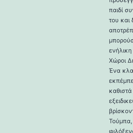
προσέγγ
παιδί συ
του και 
αποτρέπ
μπορούσ
ενήλικη
Χώροι Δ
Ένα κλα
εκπέμπε
καθιστά 
εξειδικ
βρίσκον
Τούμπα,
φιλόξενο