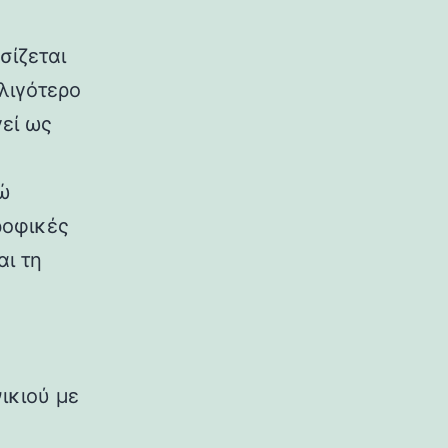
σίζεται
λιγότερο
γεί ως
ώ
ροφικές
αι τη
ικιού με